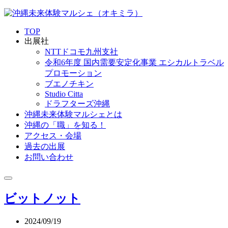
TOP
出展社
NTTドコモ九州支社
令和6年度 国内需要安定化事業 エシカルトラベル
プロモーション
ブエノチキン
Studio Citta
ドラフターズ沖縄
沖縄未来体験マルシェとは
沖縄の「職」を知る！
アクセス・会場
過去の出展
お問い合わせ
ビットノット
2024/09/19